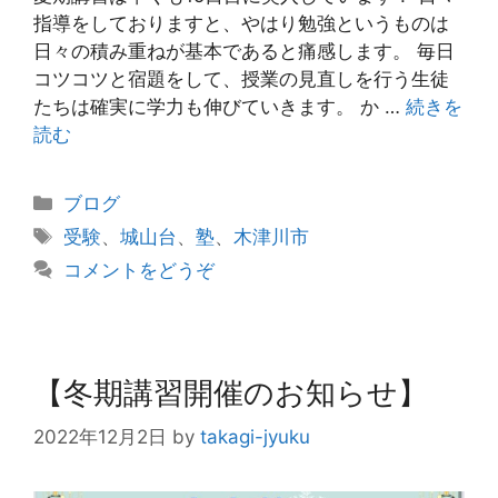
指導をしておりますと、やはり勉強というものは
日々の積み重ねが基本であると痛感します。 毎日
コツコツと宿題をして、授業の見直しを行う生徒
たちは確実に学力も伸びていきます。 か …
続きを
読む
カ
ブログ
テ
タ
受験
、
城山台
、
塾
、
木津川市
ゴ
グ
コメントをどうぞ
リ
ー
【冬期講習開催のお知らせ】
2022年12月2日
by
takagi-jyuku