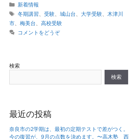
カ
新着情報
テ
タ
冬期講習
、
受験
、
城山台
、
大学受験
、
木津川
ゴ
グ
市
、
梅美台
、
高校受験
リ
コメントをどうぞ
ー
検索
検索
最近の投稿
奈良市の2学期は、最初の定期テストで差がつく。
今の復習が、9月の点数を決めます。〜高木塾 西