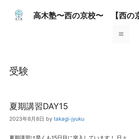
コ
ン
高木塾〜西の京校〜 【西の
テ
ン
メ
ツ
へ
ス
ニ
キ
ッ
受験
ュ
プ
ー
夏期講習DAY15
2023年8月8日
by
takagi-jyuku
夏期講習は早くも15日目に突入しています！ 日々