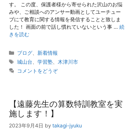
す。 この度、保護者様から寄せられた沢山のお悩
みや、ご相談へのアンサー動画としてユーチュー
ブにて教育に関する情報を発信することと致しま
した！ 画面の前で話し慣れていないという事 …
続
きを読む
カ
ブログ
、
新着情報
テ
タ
城山台
、
学習塾
、
木津川市
ゴ
グ
コメントをどうぞ
リ
ー
【遠藤先生の算数特訓教室を実
施します！】
2023年9月4日
by
takagi-jyuku