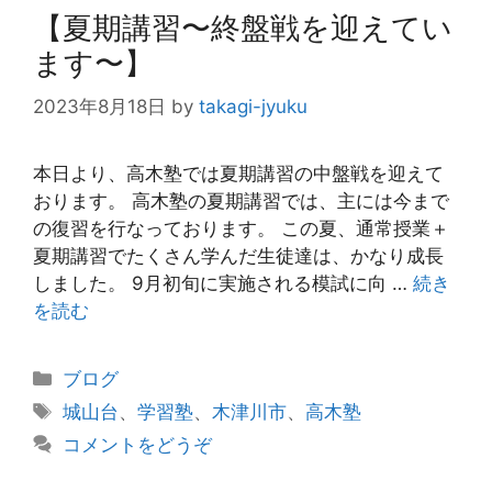
【夏期講習〜終盤戦を迎えてい
ます〜】
2023年8月18日
by
takagi-jyuku
本日より、高木塾では夏期講習の中盤戦を迎えて
おります。 高木塾の夏期講習では、主には今まで
の復習を行なっております。 この夏、通常授業＋
夏期講習でたくさん学んだ生徒達は、かなり成長
しました。 9月初旬に実施される模試に向 …
続き
を読む
カ
ブログ
テ
タ
城山台
、
学習塾
、
木津川市
、
高木塾
ゴ
グ
コメントをどうぞ
リ
ー