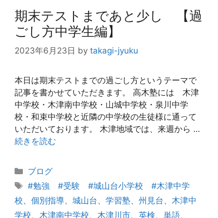
期末テストまであと少し 【過
ごし方中学生編】
2023年6月23日
by
takagi-jyuku
本日は期末テストまでの過ごし方というテーマで
記事を書かせていただきます。 高木塾には 木津
中学校・木津南中学校・山城中学校・泉川中学
校・和束中学校と近隣の中学校の生徒様に通って
いただいております。 木津地域では、来週から …
続きを読む
カ
ブログ
テ
タ
#勉強 #受験 #城山台小学校 #木津中学
ゴ
グ
校
、
個別指導
、
城山台
、
学習塾
、
州見台
、
木津中
リ
学校
、
木津南中学校
、
木津川市
、
英検、単語、