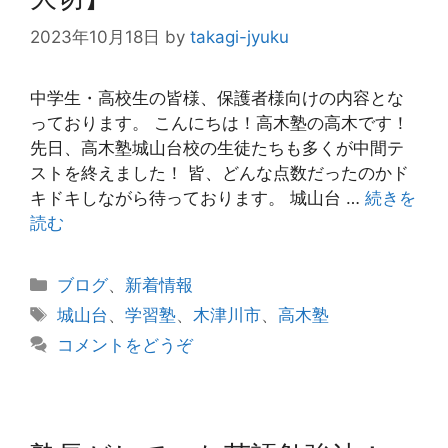
2023年10月18日
by
takagi-jyuku
中学生・高校生の皆様、保護者様向けの内容とな
っております。 こんにちは！高木塾の高木です！
先日、高木塾城山台校の生徒たちも多くが中間テ
ストを終えました！ 皆、どんな点数だったのかド
キドキしながら待っております。 城山台 …
続きを
読む
カ
ブログ
、
新着情報
テ
タ
城山台
、
学習塾
、
木津川市
、
高木塾
ゴ
グ
コメントをどうぞ
リ
ー