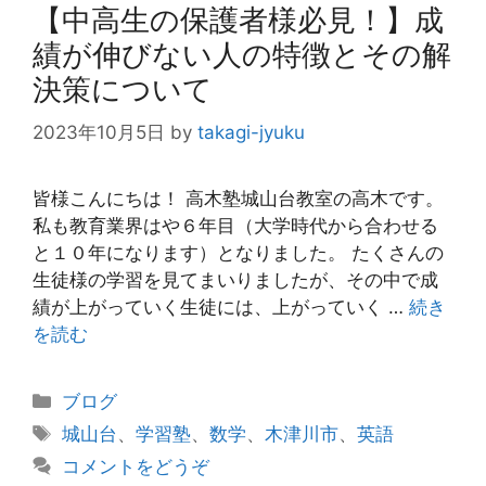
【中高生の保護者様必見！】成
績が伸びない人の特徴とその解
決策について
2023年10月5日
by
takagi-jyuku
皆様こんにちは！ 高木塾城山台教室の高木です。
私も教育業界はや６年目（大学時代から合わせる
と１０年になります）となりました。 たくさんの
生徒様の学習を見てまいりましたが、その中で成
績が上がっていく生徒には、上がっていく …
続き
を読む
カ
ブログ
テ
タ
城山台
、
学習塾
、
数学
、
木津川市
、
英語
ゴ
グ
コメントをどうぞ
リ