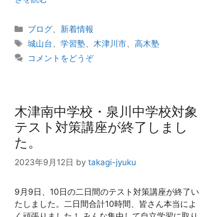
カ
ブログ
、
新着情報
テ
タ
城山台
、
学習塾
、
木津川市
、
高木塾
ゴ
グ
コメントをどうぞ
リ
ー
木津南中学校・泉川中学校対象
テスト対策講座が終了しまし
た。
2023年9月12日
by
takagi-jyuku
9月9日、10日の二日間のテスト対策講座が終了い
たしました。二日間合計10時間、皆さん本当によ
く頑張りました！ みんな集中して自立学習に取り