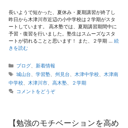
長いようで短かった、夏休み・夏期講習が終了し
昨日から木津川市近辺の小中学校は２学期がスタ
ートしています。 高木塾では、夏期講習期間中に
予習・復習を行いました。塾生はスムーズなスタ
ートが切れることと思います！ また、２学期 …
続
きを読む
カ
ブログ
、
新着情報
テ
タ
城山台
、
学習塾
、
州見台
、
木津中学校
、
木津南
ゴ
グ
中学校
、
木津川市
、
高木塾
、
２学期
リ
コメントをどうぞ
ー
【勉強のモチベーションを高め