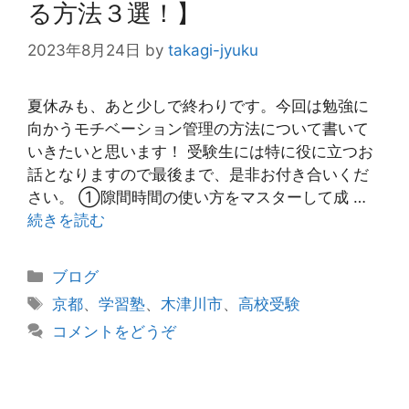
る方法３選！】
2023年8月24日
by
takagi-jyuku
夏休みも、あと少しで終わりです。今回は勉強に
向かうモチベーション管理の方法について書いて
いきたいと思います！ 受験生には特に役に立つお
話となりますので最後まで、是非お付き合いくだ
さい。 ①隙間時間の使い方をマスターして成 …
続きを読む
カ
ブログ
テ
タ
京都
、
学習塾
、
木津川市
、
高校受験
ゴ
グ
コメントをどうぞ
リ
ー