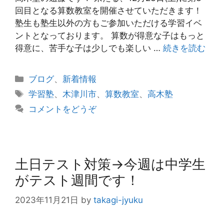
回目となる算数教室を開催させていただきます！
塾生も塾生以外の方もご参加いただける学習イベ
ントとなっております。 算数が得意な子はもっと
得意に、苦手な子は少しでも楽しい …
続きを読む
カ
ブログ
、
新着情報
テ
タ
学習塾
、
木津川市
、
算数教室
、
高木塾
ゴ
グ
コメントをどうぞ
リ
ー
土日テスト対策→今週は中学生
がテスト週間です！
2023年11月21日
by
takagi-jyuku