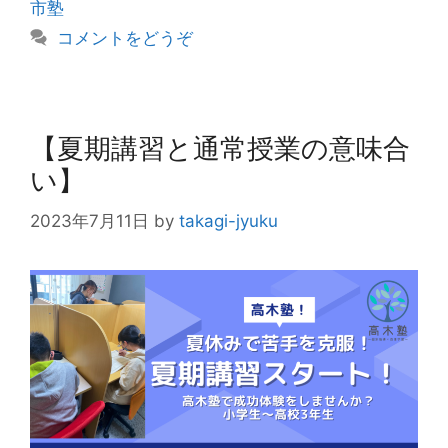
市塾
リ
コメントをどうぞ
ー
【夏期講習と通常授業の意味合
い】
2023年7月11日
by
takagi-jyuku