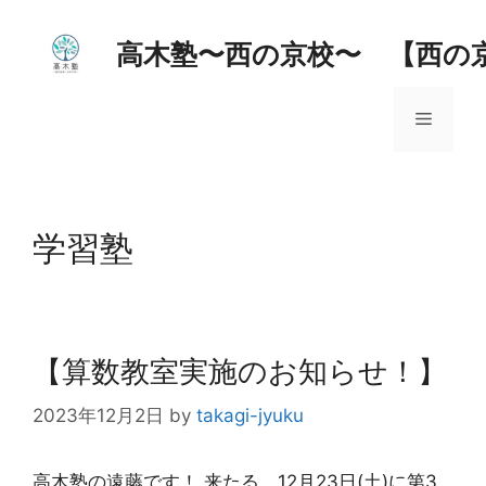
コ
ン
高木塾〜西の京校〜 【西の
テ
ン
メ
ツ
へ
ス
ニ
キ
ッ
学習塾
ュ
プ
ー
【算数教室実施のお知らせ！】
2023年12月2日
by
takagi-jyuku
高木塾の遠藤です！ 来たる、12月23日(土)に第3