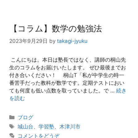
ー
【コラム】数学の勉強法
2023年9月29日
by
takagi-jyuku
こんにちは。本日は塾長ではなく、講師の桐山先
生のコラムをお届けいたします。 ぜひ最後までお
付き合いください！ 桐山T「私が中学生の時一
番苦手だった教科が数学です。定期テストにおい
ても何度も低い点数を取っていました。で …
続き
を読む
カ
ブログ
テ
タ
城山台
、
学習塾
、
木津川市
ゴ
グ
コメントをどうぞ