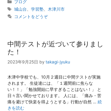
カ
ブログ
テ
タ
城山台
、
学習塾
、
木津川市
ゴ
グ
コメントをどうぞ
リ
ー
中間テストが近づいて参りまし
た！
2023年9月25日
by
takagi-jyuku
木津中学校でも、10月２週目に中間テストが実施
されます。 生徒達には、「１週間前に焦らな
い！！」「勉強開始に早すぎることはない！」 と
日々言い聞かせております。 人には、「痛み・苦
痛を避けて快楽を得ようとする」行動が自然 …
続
きを読む