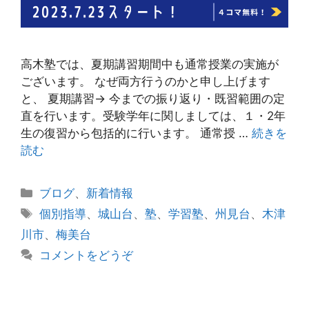
高木塾では、夏期講習期間中も通常授業の実施が
ございます。 なぜ両方行うのかと申し上げます
と、 夏期講習→ 今までの振り返り・既習範囲の定
直を行います。受験学年に関しましては、１・2年
生の復習から包括的に行います。 通常授 …
続きを
読む
カ
ブログ
、
新着情報
テ
タ
個別指導
、
城山台
、
塾
、
学習塾
、
州見台
、
木津
ゴ
グ
川市
、
梅美台
リ
コメントをどうぞ
ー