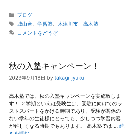
カ
ブログ
テ
タ
城山台
、
学習塾
、
木津川市
、
高木塾
ゴ
グ
コメントをどうぞ
リ
ー
秋の入塾キャンペーン！
2023年9月18日
by
takagi-jyuku
高木塾では、秋の入塾キャンペーンを実施致しま
す！ ２学期といえば受験生は、受験に向けてのラ
ストスパートをかける時期であり、受験が関係の
ない学年の生徒様にとっても、少しづつ学習内容
が難しくなる時期でもあります。 高木塾では …
続
きを読む