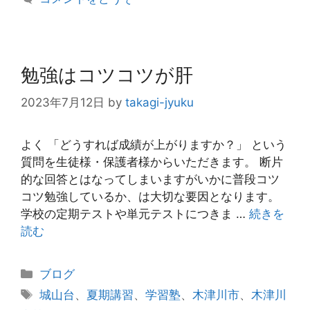
ー
勉強はコツコツが肝
2023年7月12日
by
takagi-jyuku
よく 「どうすれば成績が上がりますか？」 という
質問を生徒様・保護者様からいただきます。 断片
的な回答とはなってしまいますがいかに普段コツ
コツ勉強しているか、は大切な要因となります。
学校の定期テストや単元テストにつきま …
続きを
読む
カ
ブログ
テ
タ
城山台
、
夏期講習
、
学習塾
、
木津川市
、
木津川
ゴ
グ