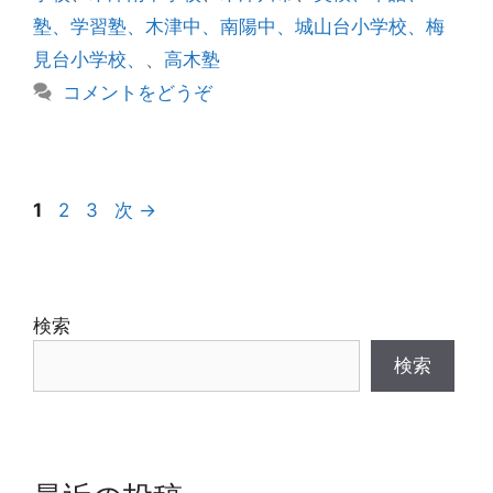
ー
塾、学習塾、木津中、南陽中、城山台小学校、梅
見台小学校、
、
高木塾
コメントをどうぞ
投
ペ
ペ
ペ
1
2
3
次
→
稿
ー
ー
ー
ナ
ジ
ジ
ジ
ビ
ゲ
検索
ー
検索
シ
ョ
ン