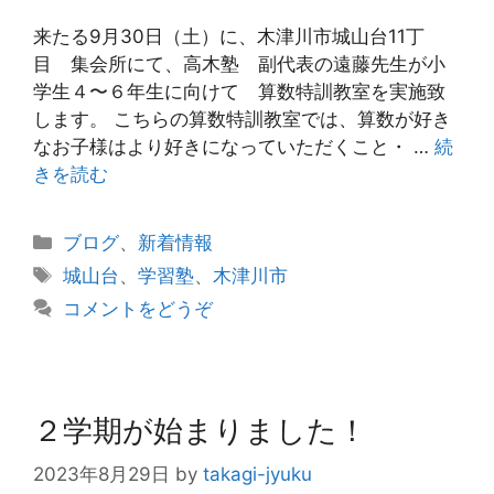
来たる9月30日（土）に、木津川市城山台11丁
目 集会所にて、高木塾 副代表の遠藤先生が小
学生４〜６年生に向けて 算数特訓教室を実施致
します。 こちらの算数特訓教室では、算数が好き
なお子様はより好きになっていただくこと・ …
続
きを読む
カ
ブログ
、
新着情報
テ
タ
城山台
、
学習塾
、
木津川市
ゴ
グ
コメントをどうぞ
リ
ー
２学期が始まりました！
2023年8月29日
by
takagi-jyuku