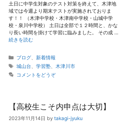
土日に中学生対象のテスト対策を終えて、木津地
域では今週より期末テストが実施されておりま
す！！ （木津中学校・木津南中学校・山城中学
校・泉川中学校） 土日は全部で１２時間と、かな
り長い時間を掛けて学習に臨みました。 その成 …
続きを読む
カ
ブログ
、
新着情報
テ
タ
城山台
、
学習塾
、
木津川市
ゴ
グ
コメントをどうぞ
リ
ー
【高校生こそ内申点は大切】
2023年11月14日
by
takagi-jyuku