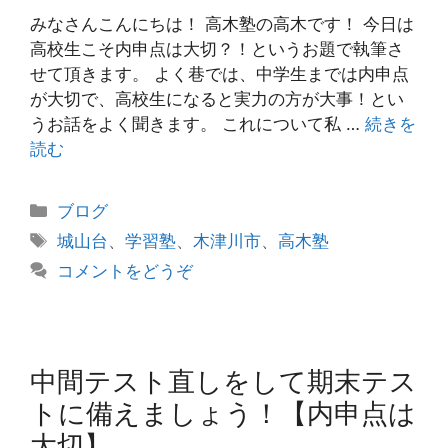
みなさんこんにちは！ 高木塾の高木です！ 今日は
高校生こそ内申点は大切？！というお題で執筆さ
せて頂きます。 よく巷では、中学生までは内申点
が大切で、高校生になると実力の方が大事！とい
うお話をよく聞きます。 これについて私 …
続きを
読む
カ
ブログ
テ
タ
城山台
、
学習塾
、
木津川市
、
高木塾
ゴ
グ
コメントをどうぞ
リ
ー
中間テスト直しをして期末テス
トに備えましょう！【内申点は
大切】