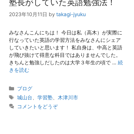
塾長がしていた英語勉強法！
2023年10月11日
by
takagi-jyuku
みなさんこんにちは！ 今日は私（高木）が実際に
行なっていた英語の学習方法をみなさんにシェア
していきたいと思います！ 私自身は、中高と英語
が飛び抜けて得意な科目ではありませんでした。
きちんと勉強しだしたのは大学３年生の頃で …
続
きを読む
カ
ブログ
テ
タ
城山台
、
学習塾
、
木津川市
ゴ
グ
コメントをどうぞ
リ
ー