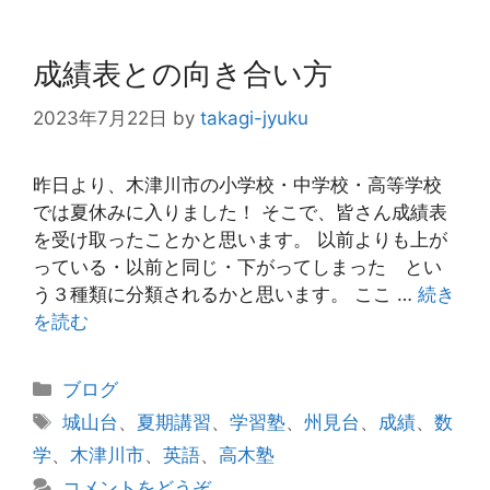
成績表との向き合い方
2023年7月22日
by
takagi-jyuku
昨日より、木津川市の小学校・中学校・高等学校
では夏休みに入りました！ そこで、皆さん成績表
を受け取ったことかと思います。 以前よりも上が
っている・以前と同じ・下がってしまった とい
う３種類に分類されるかと思います。 ここ …
続き
を読む
カ
ブログ
テ
タ
城山台
、
夏期講習
、
学習塾
、
州見台
、
成績
、
数
ゴ
グ
学
、
木津川市
、
英語
、
高木塾
リ
コメントをどうぞ