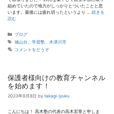
組めていたので地力がしっかりとついたことと思
います。最後には疲れ切ったというより …
続きを
読む
カ
ブログ
テ
タ
城山台
、
学習塾
、
木津川市
ゴ
グ
コメントをどうぞ
リ
ー
保護者様向けの教育チャンネル
を始めます！
2023年9月8日
by
takagi-jyuku
こんにちは！ 高木塾の代表の高木宏章と申しま