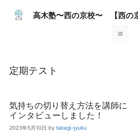
コ
ン
高木塾〜西の京校〜 【西の
テ
ン
メ
ツ
へ
ス
ニ
キ
ッ
定期テスト
ュ
プ
ー
気持ちの切り替え方法を講師に
インタビューしました！
2023年5月10日
by
takagi-jyuku