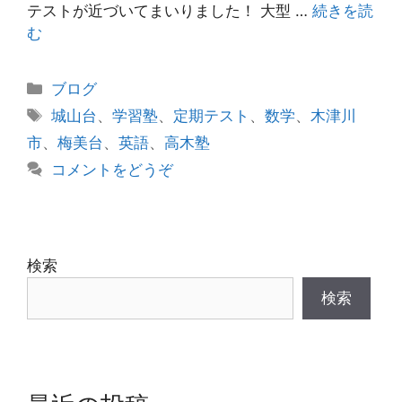
テストが近づいてまいりました！ 大型 …
続きを読
む
カ
ブログ
テ
タ
城山台
、
学習塾
、
定期テスト
、
数学
、
木津川
ゴ
グ
市
、
梅美台
、
英語
、
高木塾
リ
コメントをどうぞ
ー
検索
検索