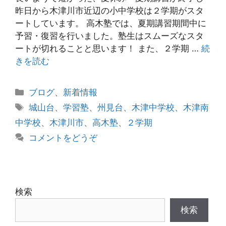
昨日から木津川市近辺の小中学校は２学期がスタ
ートしています。 高木塾では、夏期講習期間中に
予習・復習を行いました。塾生はスムーズなスタ
ートが切れることと思います！ また、２学期 …
続
きを読む
カ
ブログ
、
新着情報
テ
タ
城山台
、
学習塾
、
州見台
、
木津中学校
、
木津南
ゴ
グ
中学校
、
木津川市
、
高木塾
、
２学期
リ
コメントをどうぞ
ー
検索
検索