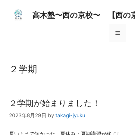
コ
ン
高木塾〜西の京校〜 【西の
テ
ン
メ
ツ
へ
ス
ニ
キ
ッ
２学期
ュ
プ
ー
２学期が始まりました！
2023年8月29日
by
takagi-jyuku
長いようで短かった、夏休み・夏期講習が終了し