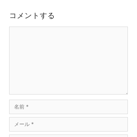
ー
シ
コメントする
ョ
ン
コ
メ
ン
ト
名
前
メ
ー
ル