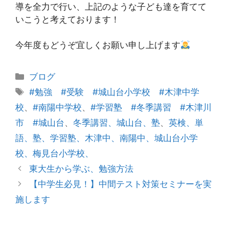
導を全力で行い、上記のような子ども達を育てて
いこうと考えております！
今年度もどうぞ宜しくお願い申し上げます
カ
ブログ
テ
タ
#勉強 #受験 #城山台小学校 #木津中学
ゴ
グ
校
、
#南陽中学校
、
#学習塾 #冬季講習 #木津川
リ
市 #城山台
、
冬季講習、城山台、塾
、
英検、単
ー
語、塾、学習塾、木津中、南陽中、城山台小学
校、梅見台小学校、
投
東大生から学ぶ、勉強方法
稿
【中学生必見！】中間テスト対策セミナーを実
ナ
施します
ビ
ゲ