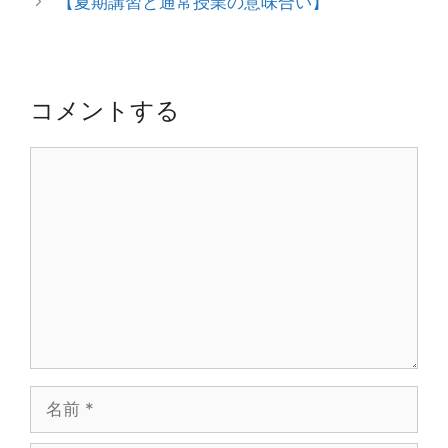
【夏期講習と通常授業の意味合い】
ビ
ゲ
ー
シ
コメントする
ョ
ン
コ
メ
ン
ト
名
前