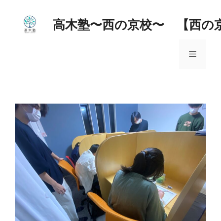
コ
ン
高木塾〜西の京校〜 【西の
テ
ン
メ
ツ
へ
ス
ニ
キ
ッ
ュ
プ
ー