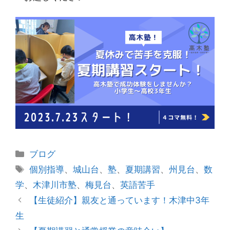
カ
ブログ
テ
タ
個別指導
、
城山台
、
塾
、
夏期講習
、
州見台
、
数
ゴ
グ
学
、
木津川市塾
、
梅見台
、
英語苦手
リ
投
【生徒紹介】親友と通っています！木津中3年
ー
稿
生
ナ