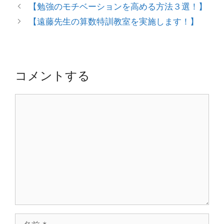
投
【勉強のモチベーションを高める方法３選！】
ー
稿
【遠藤先生の算数特訓教室を実施します！】
ナ
ビ
ゲ
ー
コメントする
シ
ョ
コ
ン
メ
ン
ト
名