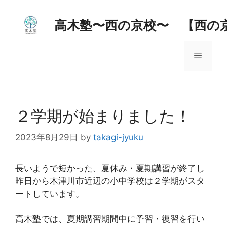
コ
ン
高木塾〜西の京校〜 【西の
テ
ン
メ
ツ
へ
ス
ニ
キ
ッ
２学期が始まりました！
ュ
プ
2023年8月29日
by
takagi-jyuku
ー
長いようで短かった、夏休み・夏期講習が終了し
昨日から木津川市近辺の小中学校は２学期がスタ
ートしています。
高木塾では、夏期講習期間中に予習・復習を行い