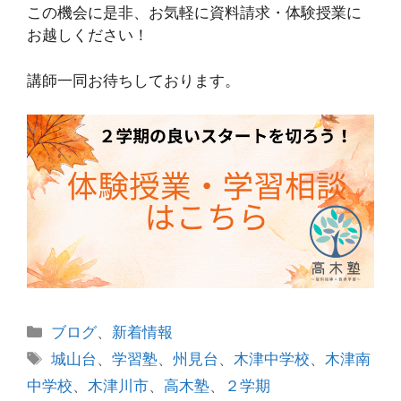
この機会に是非、お気軽に資料請求・体験授業に
お越しください！
講師一同お待ちしております。
カ
ブログ
、
新着情報
テ
タ
城山台
、
学習塾
、
州見台
、
木津中学校
、
木津南
ゴ
グ
中学校
、
木津川市
、
高木塾
、
２学期
リ