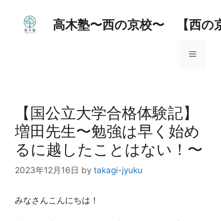
コ
ン
高木塾〜西の京校〜 【西の
テ
ン
メ
ツ
へ
ス
ニ
キ
ッ
【国公立大学合格体験記】
ュ
プ
増田先生〜勉強は早く始め
ー
るに越したことはない！〜
2023年12月16日
by
takagi-jyuku
みなさんこんにちは！