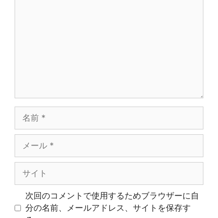
メ
ン
ト
名
前
メ
ー
ル
サ
イ
ト
次回のコメントで使用するためブラウザーに自
分の名前、メールアドレス、サイトを保存す