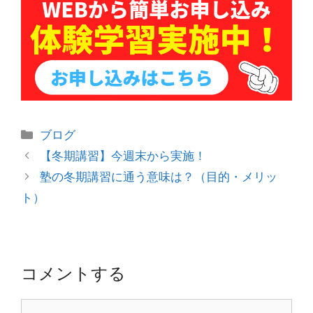
カ
ブログ
テ
投
【冬期講習】今週末から実施！
ゴ
稿
塾の冬期講習に通う意味は？（目的・メリッ
リ
ナ
ト）
ー
ビ
ゲ
ー
シ
コメントする
ョ
ン
コ