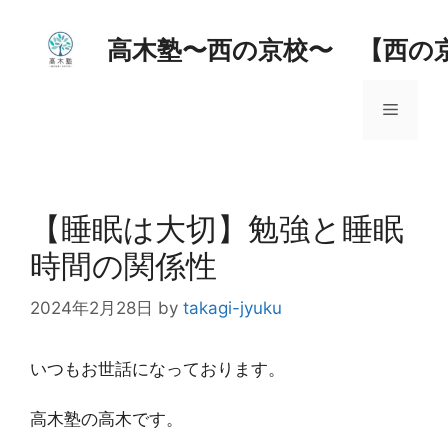
コ
ン
高木塾〜西の京校〜 【西の
テ
ン
メ
ツ
へ
ス
ニ
キ
ッ
【睡眠は大切】勉強と睡眠
ュ
プ
時間の関係性
ー
2024年2月28日
by
takagi-jyuku
いつもお世話になっております。
高木塾の高木です。