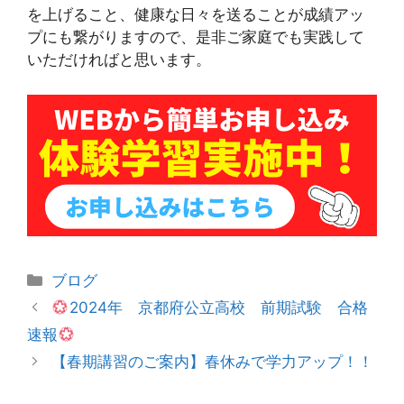
を上げること、健康な日々を送ることが成績アッ
プにも繋がりますので、是非ご家庭でも実践して
いただければと思います。
カ
ブログ
テ
投
2024年 京都府公立高校 前期試験 合格
ゴ
稿
速報
リ
ナ
【春期講習のご案内】春休みで学力アップ！！
ー
ビ
ゲ