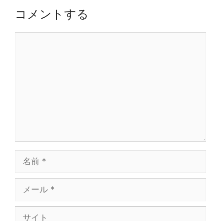
シ
コメントする
ョ
ン
コ
メ
ン
ト
名
前
メ
ー
ル
サ