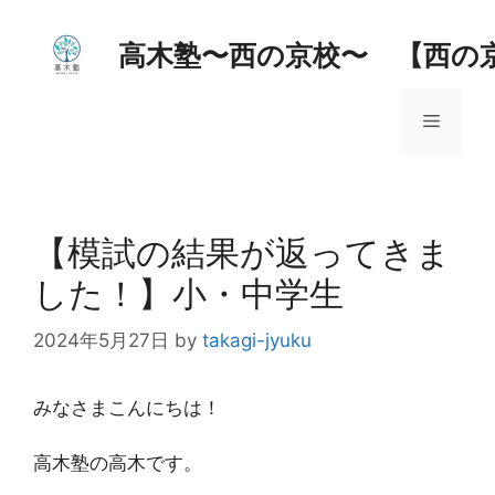
コ
ン
高木塾〜西の京校〜 【西の
テ
ン
メ
ツ
へ
ス
ニ
キ
ッ
【模試の結果が返ってきま
ュ
プ
した！】小・中学生
ー
2024年5月27日
by
takagi-jyuku
みなさまこんにちは！
高木塾の高木です。