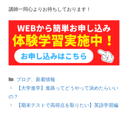
講師一同心よりお待ちしております！
カ
ブログ
、
新着情報
テ
投
【大学進学】進路ってどうやって決めたらいい
ゴ
稿
の？
リ
ナ
【期末テストで高得点を取りたい】英語学習編
ー
ビ
ゲ
ー