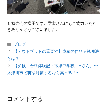
⇧勉強会の様子です。学書さんにもご協力いただ
きありがとうございました。
カ
ブログ
テ
投
【アウトプットの重要性】成績の伸びる勉強法
ゴ
稿
とは？
リ
ナ
【英検 合格体験記：木津中学校 Hさん】〜
ー
ビ
木津川市で英検対策するなら高木塾！〜
ゲ
ー
シ
ョ
コメントする
ン