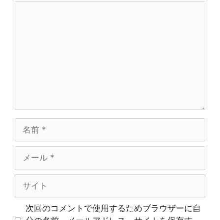
コ
メ
ン
ト
名
前
メ
ー
ル
サ
イ
ト
次回のコメントで使用するためブラウザーに自