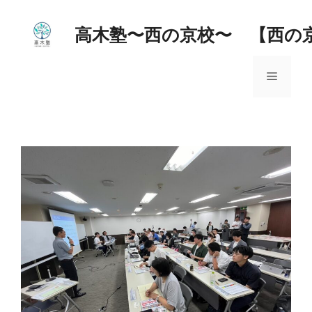
コ
ン
高木塾〜西の京校〜 【西の
テ
ン
メ
ツ
へ
ス
ニ
キ
ッ
ュ
プ
ー