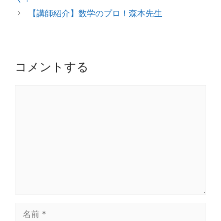
リ
ナ
【講師紹介】数学のプロ！森本先生
ー
ビ
ゲ
ー
シ
コメントする
ョ
ン
コ
メ
ン
ト
名
前