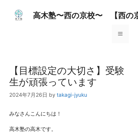
コ
ン
高木塾〜西の京校〜 【西の
テ
ン
メ
ツ
へ
ス
ニ
キ
ッ
【目標設定の大切さ】受験
ュ
プ
生が頑張っています
ー
2024年7月26日
by
takagi-jyuku
みなさんこんにちは！
高木塾の高木です。