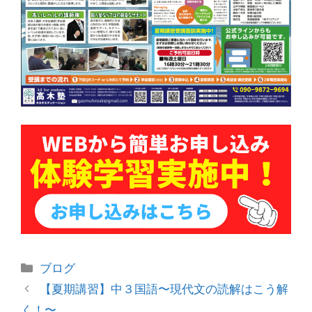
カ
ブログ
テ
投
【夏期講習】中３国語〜現代文の読解はこう解
ゴ
稿
く！〜