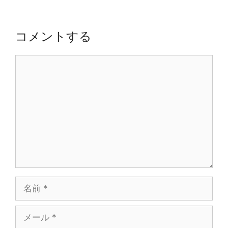
シ
ョ
コメントする
ン
コ
メ
ン
ト
名
前
メ
ー