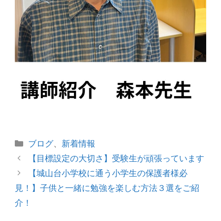
カ
ブログ
、
新着情報
テ
投
【目標設定の大切さ】受験生が頑張っています
ゴ
稿
【城山台小学校に通う小学生の保護者様必
リ
ナ
見！】子供と一緒に勉強を楽しむ方法３選をご紹
ー
ビ
介！
ゲ
ー