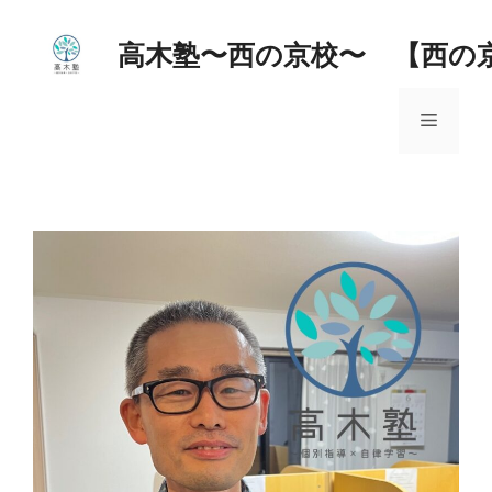
コ
ン
高木塾〜西の京校〜 【西の
テ
ン
メ
ツ
へ
ス
ニ
キ
ッ
ュ
プ
ー