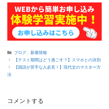
カ
ブログ
、
新着情報
テ
投
【テスト期間はどう過ごす？】スマホとの決別
ゴ
稿
【国語が苦手な人必見！】現代文のマスター方
リ
ナ
法
ー
ビ
ゲ
ー
シ
コメントする
ョ
ン