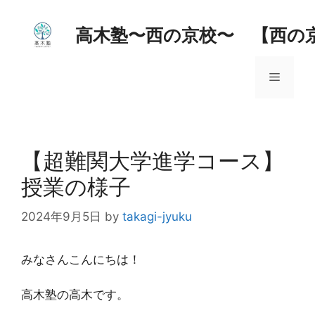
コ
ン
高木塾〜西の京校〜 【西の
テ
ン
メ
ツ
へ
ス
ニ
キ
ッ
【超難関大学進学コース】
ュ
プ
授業の様子
ー
2024年9月5日
by
takagi-jyuku
みなさんこんにちは！
高木塾の高木です。