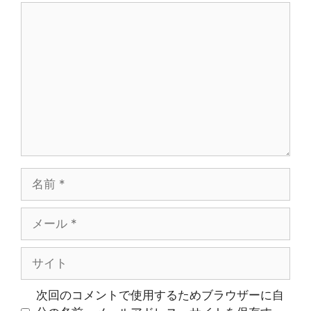
コ
メ
ン
ト
名
前
メ
ー
ル
サ
イ
ト
次回のコメントで使用するためブラウザーに自