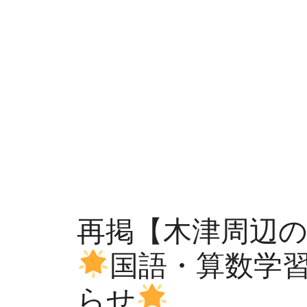
再掲【木津周辺
国語・算数学
らせ