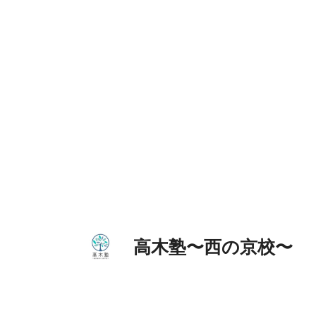
コ
ン
テ
ン
ツ
へ
ス
キ
ッ
プ
高木塾〜西の京校〜 