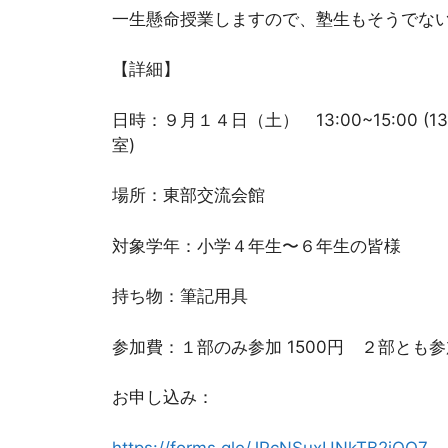
一生懸命授業しますので、塾生もそうでな
【詳細】
日時：９月１４日（土） 13:00~15:00 (13:0
室)
場所：東部交流会館
対象学年：小学４年生〜６年生の皆様
持ち物：筆記用具
参加費：１部のみ参加 1500円 ２部とも参加
お申し込み：
https://forms.gle/JPcNSuxUNkTB2jQQ7