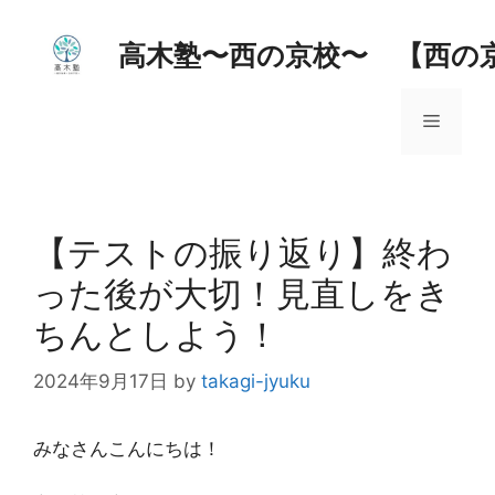
コ
ン
高木塾〜西の京校〜 【西の
テ
ン
メ
ツ
へ
ス
ニ
キ
ッ
【テストの振り返り】終わ
ュ
プ
った後が大切！見直しをき
ー
ちんとしよう！
2024年9月17日
by
takagi-jyuku
みなさんこんにちは！