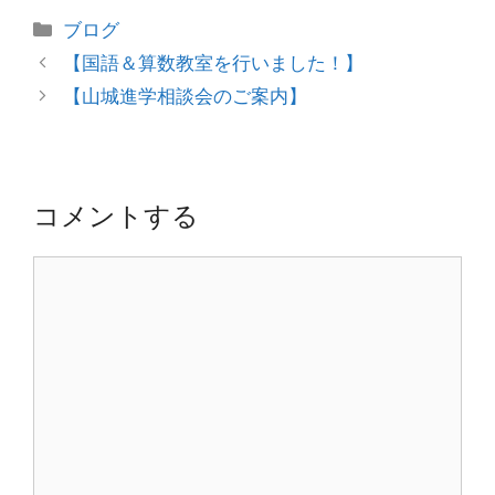
カ
ブログ
テ
投
【国語＆算数教室を行いました！】
ゴ
稿
【山城進学相談会のご案内】
リ
ナ
ー
ビ
ゲ
ー
コメントする
シ
ョ
コ
ン
メ
ン
ト