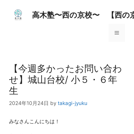
コ
ン
高木塾〜西の京校〜 【西の
テ
ン
メ
ツ
へ
ス
ニ
キ
ッ
【今週多かったお問い合わ
ュ
プ
せ】城山台校/ 小５・６年
ー
生
2024年10月24日
by
takagi-jyuku
みなさんこんにちは！