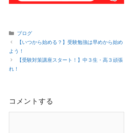
カ
ブログ
テ
投
【いつから始める？】受験勉強は早めから始め
ゴ
稿
よう！
リ
ナ
【受験対策講座スタート！】中３生・高３頑張
ー
ビ
れ！
ゲ
ー
シ
ョ
コメントする
ン
コ
メ
ン