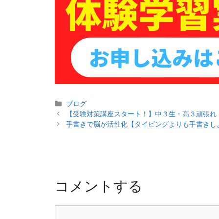
カ
ブログ
投
テ
【受験対策講座スタート！】中３生・高３頑張れ
稿
ゴ
手書きで脳が活性化【タイピングよりも手書きし
ナ
リ
ビ
ー
ゲ
ー
シ
コメントする
ョ
ン
コ