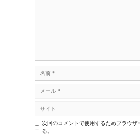
メ
ン
ト
名
前
メ
ー
ル
サ
イ
ト
次回のコメントで使用するためブラウザ
る。