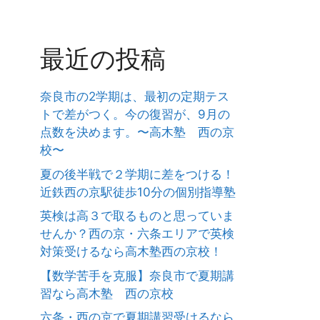
最近の投稿
奈良市の2学期は、最初の定期テス
トで差がつく。今の復習が、9月の
点数を決めます。〜高木塾 西の京
校〜
夏の後半戦で２学期に差をつける！
近鉄西の京駅徒歩10分の個別指導塾
英検は高３で取るものと思っていま
せんか？西の京・六条エリアで英検
対策受けるなら高木塾西の京校！
【数学苦手を克服】奈良市で夏期講
習なら高木塾 西の京校
六条・西の京で夏期講習受けるなら