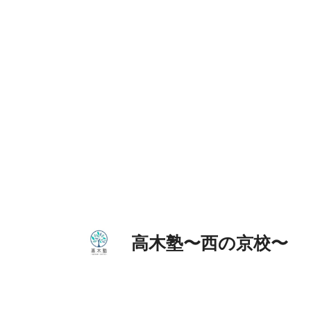
コ
ン
テ
ン
ツ
へ
ス
キ
ッ
プ
高木塾〜西の京校〜 