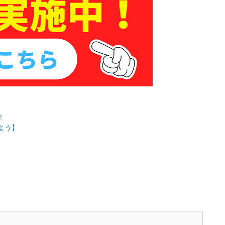
！
よう】