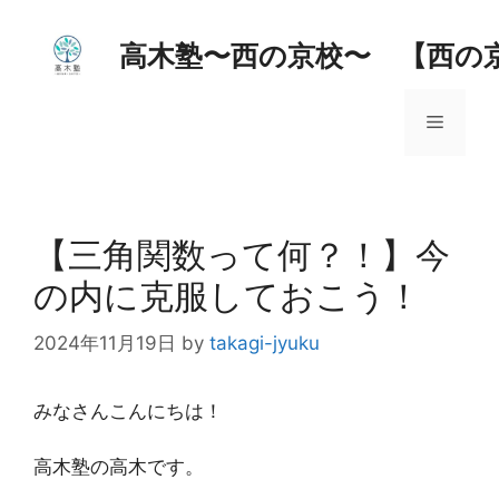
コ
ン
高木塾〜西の京校〜 【西の
テ
ン
メ
ツ
へ
ス
ニ
キ
ッ
【三角関数って何？！】今
ュ
プ
の内に克服しておこう！
ー
2024年11月19日
by
takagi-jyuku
みなさんこんにちは！
高木塾の高木です。