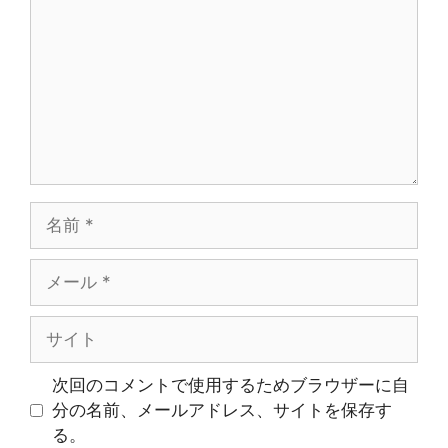
ン
ト
名
前
メ
ー
ル
サ
イ
ト
次回のコメントで使用するためブラウザーに自
分の名前、メールアドレス、サイトを保存す
る。