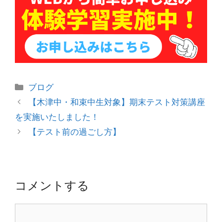
カ
ブログ
テ
投
【木津中・和束中生対象】期末テスト対策講座
ゴ
稿
を実施いたしました！
リ
ナ
【テスト前の過ごし方】
ー
ビ
ゲ
ー
シ
コメントする
ョ
ン
コ
メ