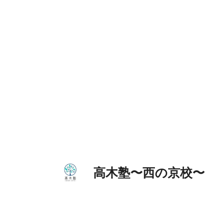
コ
ン
テ
ン
ツ
へ
ス
キ
ッ
プ
高木塾〜西の京校〜 