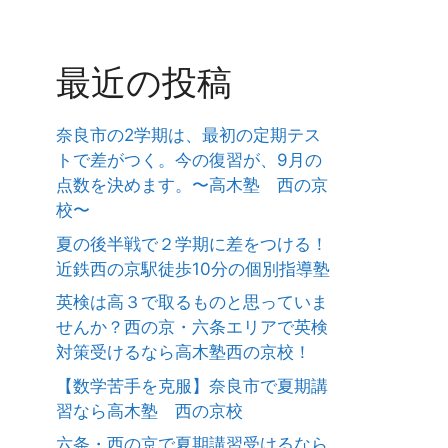
最近の投稿
奈良市の2学期は、最初の定期テス
トで差がつく。今の復習が、9月の
点数を決めます。〜高木塾 西の京
校〜
夏の後半戦で２学期に差をつける！
近鉄西の京駅徒歩10分の個別指導塾
英検は高３で取るものと思っていま
せんか？西の京・六条エリアで英検
対策受けるなら高木塾西の京校！
【数学苦手を克服】奈良市で夏期講
習なら高木塾 西の京校
六条・西の京で夏期講習受けるなら