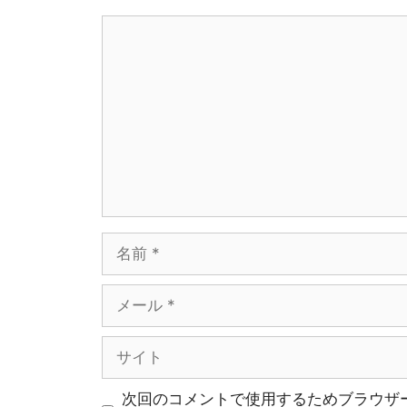
コ
メ
ン
ト
名
前
メ
ー
ル
サ
イ
ト
次回のコメントで使用するためブラウザ