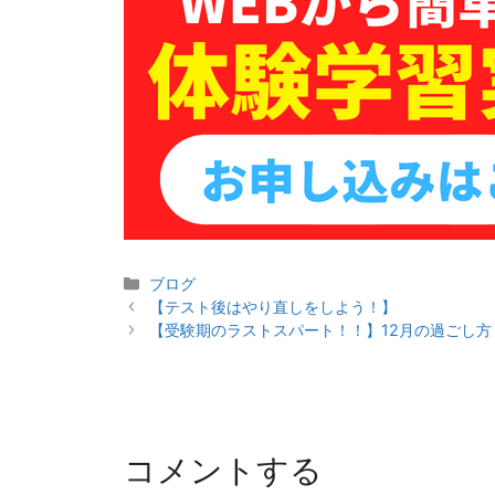
カ
ブログ
投
テ
【テスト後はやり直しをしよう！】
稿
ゴ
【受験期のラストスパート！！】12月の過ごし方
ナ
リ
ビ
ー
ゲ
ー
シ
コメントする
ョ
ン