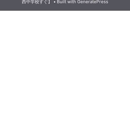
西中学校すぐ】
• Built with
GeneratePress