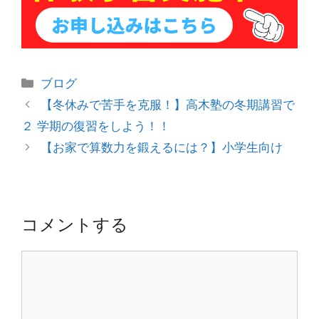
カ
ブログ
テ
投
【冬休みで苦手を克服！】高木塾の冬期講習で
ゴ
稿
２ 学期の復習をしよう！！
リ
ナ
【お家で算数力を鍛えるには？】小学生向け
ー
ビ
ゲ
ー
シ
コメントする
ョ
ン
コ
メ
ン
ト