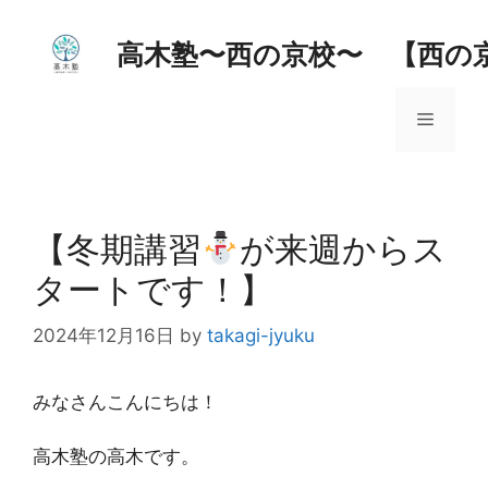
コ
ン
高木塾〜西の京校〜 【西の
テ
ン
メ
ツ
へ
ス
ニ
キ
ッ
【冬期講習
が来週からス
ュ
プ
タートです！】
ー
2024年12月16日
by
takagi-jyuku
みなさんこんにちは！
高木塾の高木です。