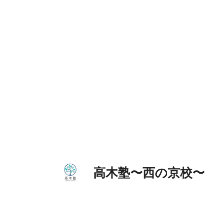
コ
ン
テ
ン
ツ
へ
ス
キ
ッ
プ
高木塾〜西の京校〜 