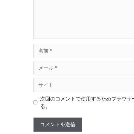
名
前
メ
ー
ル
サ
イ
ト
次回のコメントで使用するためブラウザ
る。