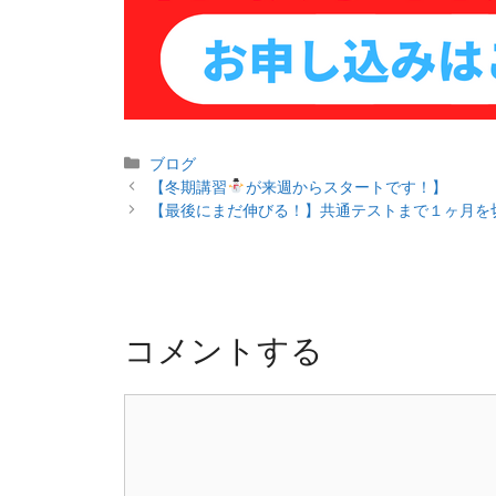
カ
ブログ
投
テ
【冬期講習
が来週からスタートです！】
稿
ゴ
【最後にまだ伸びる！】共通テストまで１ヶ月を
ナ
リ
ビ
ー
ゲ
ー
シ
コメントする
ョ
ン
コ
メ
ン
ト