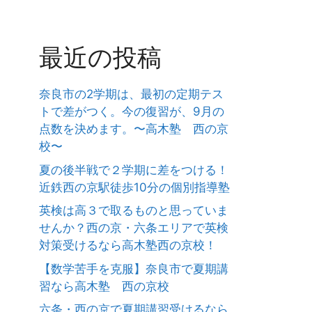
最近の投稿
奈良市の2学期は、最初の定期テス
トで差がつく。今の復習が、9月の
点数を決めます。〜高木塾 西の京
校〜
夏の後半戦で２学期に差をつける！
近鉄西の京駅徒歩10分の個別指導塾
英検は高３で取るものと思っていま
せんか？西の京・六条エリアで英検
対策受けるなら高木塾西の京校！
【数学苦手を克服】奈良市で夏期講
習なら高木塾 西の京校
六条・西の京で夏期講習受けるなら