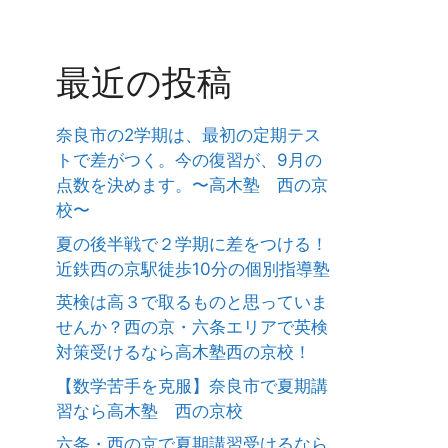
最近の投稿
奈良市の2学期は、最初の定期テス
トで差がつく。今の復習が、9月の
点数を決めます。〜高木塾 西の京
校〜
夏の後半戦で２学期に差をつける！
近鉄西の京駅徒歩10分の個別指導塾
英検は高３で取るものと思っていま
せんか？西の京・六条エリアで英検
対策受けるなら高木塾西の京校！
【数学苦手を克服】奈良市で夏期講
習なら高木塾 西の京校
六条・西の京で夏期講習受けるなら