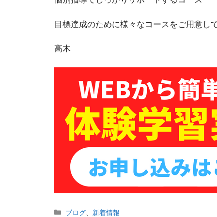
目標達成のために様々なコースをご用意し
高木
カ
ブログ
、
新着情報