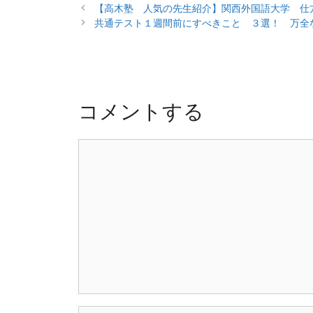
投
テ
【高木塾 人気の先生紹介】関西外国語大学 仕
稿
ゴ
共通テスト１週間前にすべきこと ３選！ 万全
ナ
リ
ビ
ー
ゲ
ー
シ
コメントする
ョ
ン
コ
メ
ン
ト