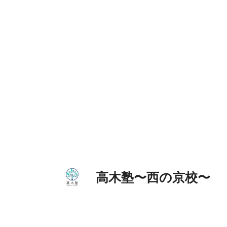
コ
ン
テ
ン
ツ
へ
ス
キ
ッ
プ
高木塾〜西の京校〜 