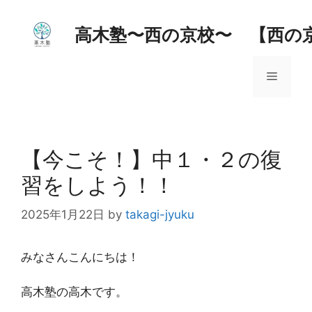
コ
ン
高木塾〜西の京校〜 【西の
テ
ン
メ
ツ
へ
ス
ニ
キ
ッ
【今こそ！】中１・２の復
ュ
プ
習をしよう！！
ー
2025年1月22日
by
takagi-jyuku
みなさんこんにちは！
高木塾の高木です。