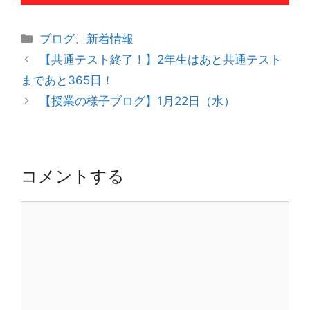
カ
ブログ
、
新着情報
テ
投
【共通テスト終了！】2年生はあと共通テスト
ゴ
稿
まであと365日！
リ
ナ
【授業の様子ブログ】1月22日（水）
ー
ビ
ゲ
ー
シ
コメントする
ョ
ン
コ
メ
ン
ト