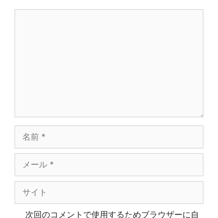
ン
コ
メ
ン
ト
名
前
メ
ー
ル
サ
イ
ト
次回のコメントで使用するためブラウザーに自