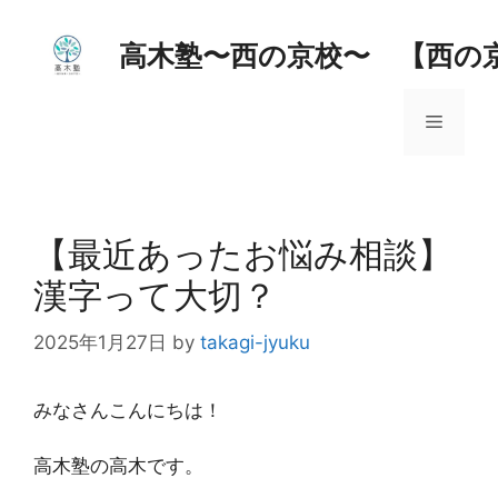
コ
ン
高木塾〜西の京校〜 【西の
テ
ン
メ
ツ
へ
ス
ニ
キ
ッ
【最近あったお悩み相談】
ュ
プ
漢字って大切？
ー
2025年1月27日
by
takagi-jyuku
みなさんこんにちは！
高木塾の高木です。