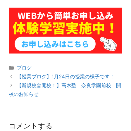
カ
ブログ
テ
投
【授業ブログ】1月24日の授業の様子です！
ゴ
稿
【新規校舎開校！】高木塾 奈良学園前校 開
リ
ナ
校のお知らせ
ー
ビ
ゲ
ー
シ
コメントする
ョ