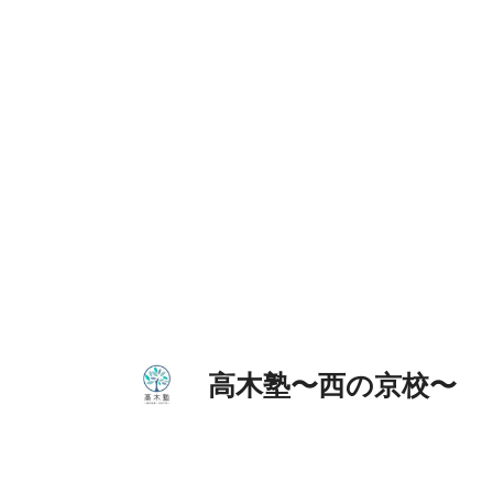
コ
ン
テ
ン
ツ
へ
ス
キ
ッ
プ
高木塾〜西の京校〜 