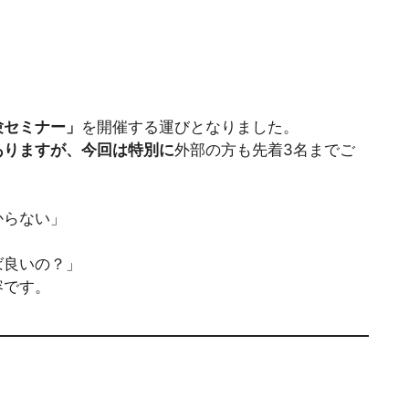
験セミナー」
を開催する運びとなりました。
ありますが、今回は特別に
外部の方も先着3名までご
からない」
ば良いの？」
容です。