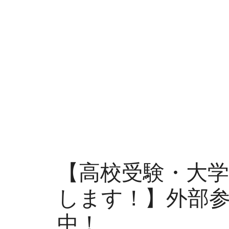
【高校受験・大
します！】外部参
中！