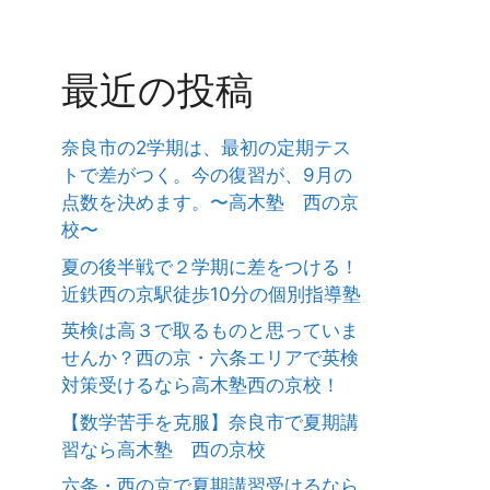
最近の投稿
奈良市の2学期は、最初の定期テス
トで差がつく。今の復習が、9月の
点数を決めます。〜高木塾 西の京
校〜
夏の後半戦で２学期に差をつける！
近鉄西の京駅徒歩10分の個別指導塾
英検は高３で取るものと思っていま
せんか？西の京・六条エリアで英検
対策受けるなら高木塾西の京校！
【数学苦手を克服】奈良市で夏期講
習なら高木塾 西の京校
六条・西の京で夏期講習受けるなら