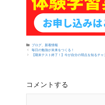
カ
ブログ
、
新着情報
投
テ
毎日の勉強が未来をつくる！
稿
ゴ
【期末テスト終了！】今が自分の弱点を知るチャ
ナ
リ
ビ
ー
ゲ
ー
シ
コメントする
ョ
ン
コ
メ