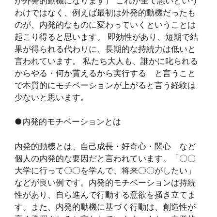
が外発的動機になります） これが全て悪いという
わけではなく、例えば最初は外発的動機だったも
のが、内発的なものに変わっていくということは
起こり得ると思います。 即効性があり、短期で結
果が得られる代わりに、長期的な持続力は低いと
言われています。 私たち大人も、誰かに叱られる
からやる・何か貰えるから実行する と言うこと
で本質的にモチベーションが上がると言う経験は
少ないと思います。
●内発的モチベーションとは
内発的動機とは、自己成長・好奇心・関心 など
個人の内発的な要因だと言われています。「〇〇
大学に行って〇〇を学んで、将来〇〇がしたい」
などが良い例です。内発的モチベーションは持続
性があり、自ら進んで行動する意欲を掻き立てま
す。また、内発的動機に基づく行動は、創造性が