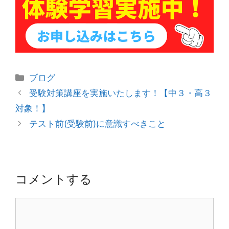
カ
ブログ
テ
投
受験対策講座を実施いたします！【中３・高３
ゴ
稿
対象！】
リ
ナ
テスト前(受験前)に意識すべきこと
ー
ビ
ゲ
ー
シ
コメントする
ョ
ン
コ
メ