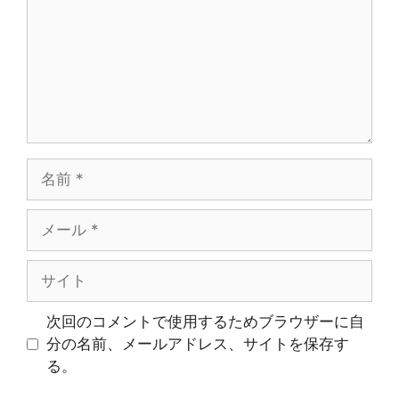
ン
ト
名
前
メ
ー
ル
サ
イ
ト
次回のコメントで使用するためブラウザーに自
分の名前、メールアドレス、サイトを保存す
る。