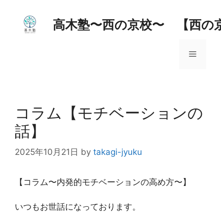
コ
ン
高木塾〜西の京校〜 【西の
テ
ン
メ
ツ
へ
ス
ニ
キ
ッ
コラム【モチベーションの
ュ
プ
話】
ー
2025年10月21日
by
takagi-jyuku
【コラム〜内発的モチベーションの高め方〜】
いつもお世話になっております。