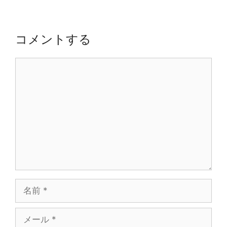
ゲ
ー
シ
コメントする
ョ
ン
コ
メ
ン
ト
名
前
メ
ー