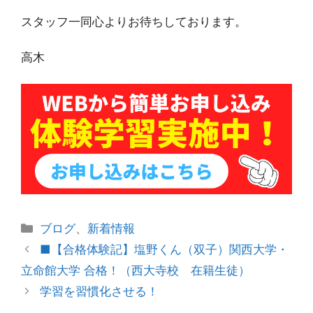
スタッフ一同心よりお待ちしております。
高木
カ
ブログ
、
新着情報
テ
投
■【合格体験記】塩野くん（双子）関西大学・
ゴ
稿
立命館大学 合格！（西大寺校 在籍生徒）
リ
ナ
学習を習慣化させる！
ー
ビ