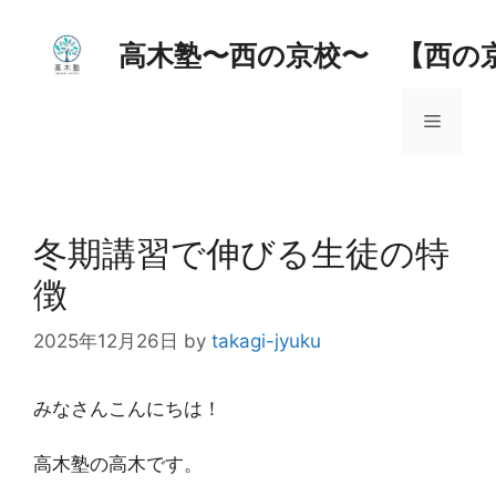
コ
ン
高木塾〜西の京校〜 【西の
テ
ン
メ
ツ
へ
ス
ニ
キ
ッ
冬期講習で伸びる生徒の特
ュ
プ
徴
ー
2025年12月26日
by
takagi-jyuku
みなさんこんにちは！
高木塾の高木です。