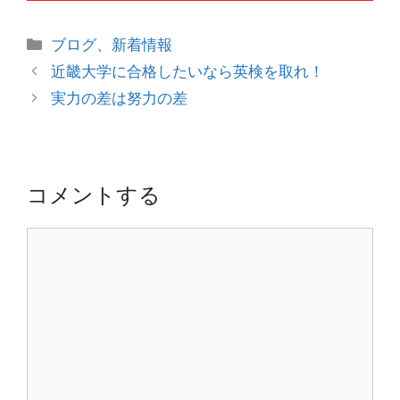
カ
ブログ
、
新着情報
テ
投
近畿大学に合格したいなら英検を取れ！
ゴ
稿
実力の差は努力の差
リ
ナ
ー
ビ
ゲ
ー
コメントする
シ
ョ
コ
ン
メ
ン
ト