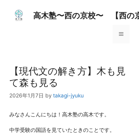
コ
ン
高木塾〜西の京校〜 【西の
テ
ン
メ
ツ
へ
ス
ニ
キ
ッ
【現代文の解き方】木も見
ュ
プ
て森も見る
ー
2026年1月7日
by
takagi-jyuku
みなさんこんにちは！高木塾の高木です。
中学受験の国語を見ていたときのことです。