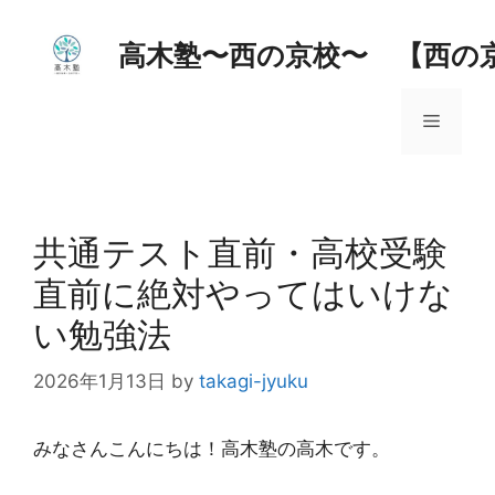
コ
ン
高木塾〜西の京校〜 【西の
テ
ン
メ
ツ
へ
ス
ニ
キ
ッ
共通テスト直前・高校受験
ュ
プ
直前に絶対やってはいけな
ー
い勉強法
2026年1月13日
by
takagi-jyuku
みなさんこんにちは！高木塾の高木です。