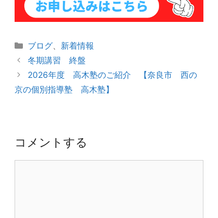
カ
ブログ
、
新着情報
テ
投
冬期講習 終盤
ゴ
稿
2026年度 高木塾のご紹介 【奈良市 西の
リ
ナ
京の個別指導塾 高木塾】
ー
ビ
ゲ
ー
シ
コメントする
ョ
ン
コ
メ
ン
ト