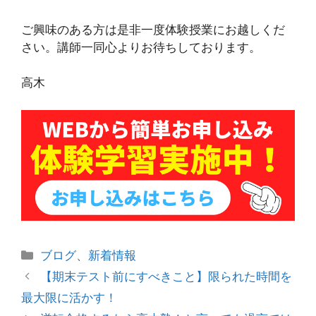
ご興味のある方は是非一度体験授業にお越しくだ
さい。講師一同心よりお待ちしております。
高木
カ
ブログ
、
新着情報
テ
投
【期末テスト前にすべきこと】限られた時間を
ゴ
稿
最大限に活かす！
リ
ナ