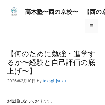
コ
ン
高木塾〜西の京校〜 【西の
テ
ン
メ
ツ
へ
ス
ニ
キ
ッ
【何のために勉強・進学す
ュ
プ
るか〜経験と自己評価の底
ー
上げ〜】
2026年2月10日
by
takagi-jyuku
お世話になっております。