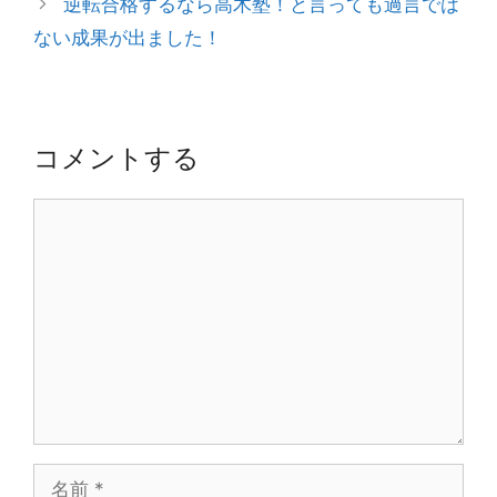
逆転合格するなら高木塾！と言っても過言では
ー
ビ
ない成果が出ました！
ゲ
ー
シ
ョ
コメントする
ン
コ
メ
ン
ト
名