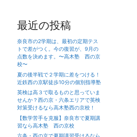
最近の投稿
奈良市の2学期は、最初の定期テス
トで差がつく。今の復習が、9月の
点数を決めます。〜高木塾 西の京
校〜
夏の後半戦で２学期に差をつける！
近鉄西の京駅徒歩10分の個別指導塾
英検は高３で取るものと思っていま
せんか？西の京・六条エリアで英検
対策受けるなら高木塾西の京校！
【数学苦手を克服】奈良市で夏期講
習なら高木塾 西の京校
六条・西の京で夏期講習受けるなら