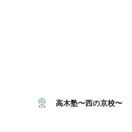
コ
ン
テ
ン
ツ
へ
ス
キ
ッ
プ
高木塾〜西の京校〜 