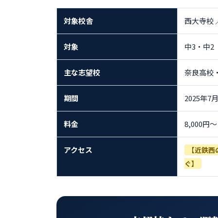
対象校舎
西大寺校 
対象
中3・中2
主な志望校
奈良高校
期間
2025年7月
料金
8,000円〜
アクセス
【近鉄西
ぐ】