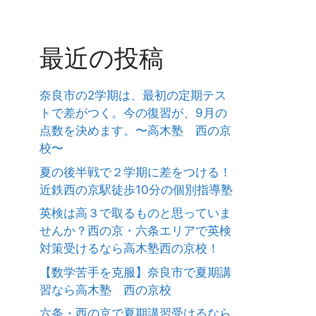
最近の投稿
奈良市の2学期は、最初の定期テス
トで差がつく。今の復習が、9月の
点数を決めます。〜高木塾 西の京
校〜
夏の後半戦で２学期に差をつける！
近鉄西の京駅徒歩10分の個別指導塾
英検は高３で取るものと思っていま
せんか？西の京・六条エリアで英検
対策受けるなら高木塾西の京校！
【数学苦手を克服】奈良市で夏期講
習なら高木塾 西の京校
六条・西の京で夏期講習受けるなら