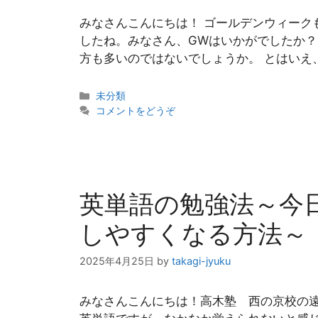
みなさんこんにちは！ ゴールデンウィーク
したね。みなさん、GWはいかがでしたか
方も多いのではないでしょうか。 とはいえ
カ
未分類
テ
コメントをどうぞ
ゴ
リ
ー
英単語の勉強法～今
しやすくなる方法～
2025年4月25日
by
takagi-jyuku
みなさんこんにちは！高木塾 西の京校の遠