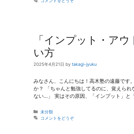
テ
コメントをどうぞ
ゴ
リ
ー
「インプット・アウ
い方
2025年4月21日
by
takagi-jyuku
みなさん、こんにちは！高木塾の遠藤です。
か？ 「ちゃんと勉強してるのに、覚えられ
ない…」 実はその原因、「インプット」と「
カ
未分類
テ
コメントをどうぞ
ゴ
リ