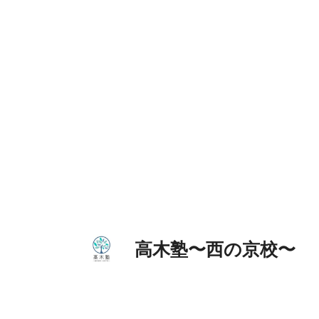
コ
ン
テ
ン
ツ
へ
ス
キ
ッ
プ
高木塾〜西の京校〜 