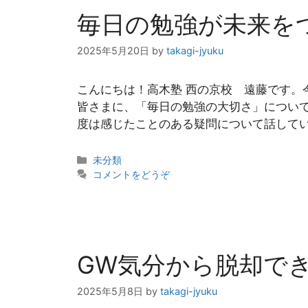
毎日の勉強が未来を
2025年5月20日
by
takagi-jyuku
こんにちは！高木塾 西の京校 遠藤です。
皆さまに、「毎日の勉強の大切さ」について
度は感じたことのある疑問について話してい
カ
未分類
テ
コメントをどうぞ
ゴ
リ
ー
GW気分から脱却で
2025年5月8日
by
takagi-jyuku